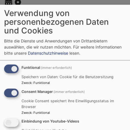
Verwendung von
personenbezogenen Daten
Mo, 10.8. 19:30-21:30 Uhr
und Cookies
Männertreff
Bitte die Dienste und Anwendungen von Drittanbietern
Zapfendorf
Gemeindesaal der Auferstehungskirche
auswählen, die wir nutzen möchten.
Für weitere Informationen
bitte unsere
Datenschutzhinweise
lesen.
Funktional
(immer erforderlich)
So, 16.8. 8:45 Uhr
Speichern von Daten: Cookie für die Benutzersitzung
Gottesdienst in der Klinikkapelle Kutzenberg
Zweck
:
Funktional
Ebensfeld
Kapelle im Klinikum Kutzenberg
Consent Manager
(immer erforderlich)
Cookie Consent speichert Ihre Einwilligungsstatus im
Browser
Zweck
:
Funktional
Einbindung von Youtube-Videos
So, 16.8. 10 Uhr