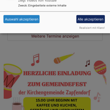
Gottesdienst
Zeigt Videos von Youtube
Zweck
:
Eingebettete externe Inhalte
Zapfendorf
Auferstehungskirche Zapfendorf
Auswahl akzeptieren
Alle akzeptieren
Realisiert mit Klaro!
Weitere Termine anzeigen