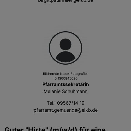
birgit.paulmaier@elkb.de
Bildrechte
Istock-Fotografie-
ID:1300845620
Pfarramtssekretärin
Melanie Schuhmann
Tel.: 09567/14 19
pfarramt.gemuenda@elkb.de
Guter "Hirte" (m/w/d) für eine