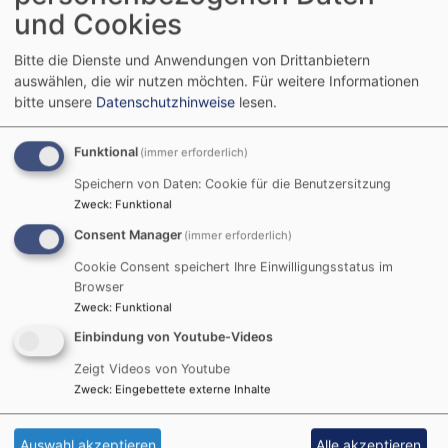
1584: 1. Pfarrer: Niclas
und Cookies
1590: 1.Ev. Pfarrer: Johannes Molerus
1787: Vergrößerung des Kirchenschiffs um
Bitte die Dienste und Anwendungen von Drittanbietern
3,60 m
auswählen, die wir nutzen möchten.
Für weitere Informationen
Erhöhung der Außenmauern um 90 cm
bitte unsere
Datenschutzhinweise
lesen.
Fenster vergrößert: böhmisches Flachglas
Sandsteinplatten am Boden
Funktional
(immer erforderlich)
Neue Kanzel (Mitte über dem Altar)
Speichern von Daten: Cookie für die Benutzersitzung
Neuer Dachstuhl ( Ummerstadt in Thüringen
Zweck
:
Funktional
spendete 4 große Stämme)
Consent Manager
(immer erforderlich)
1806: Grafen von Ortenburg werden
Patronatsherren - Ende Regentschaft
Cookie Consent speichert Ihre Einwilligungsstatus im
Browser
Fürsterzbischofs von Würzburg über den
Zweck
:
Funktional
Kirchenbau von Gemünda.
1836: Rep. Turm und Knopf
Einbindung von Youtube-Videos
1901: Rep. Kanzel kam an ihren heutigen Platz
Zeigt Videos von Youtube
Strebel-Orgel 4000 Mark: eine Pneumatische
Zweck
:
Eingebettete externe Inhalte
Orgel, die wegen ihrer romantischen Stimmung,
hier in der Gegend ihresgleichen sucht.
Auswahl akzeptieren
Alle akzeptieren