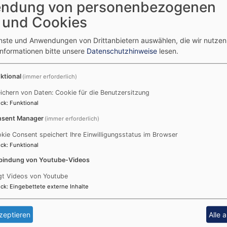
ndung von personenbezogenen
Uhr
Uhr
 und Cookies
enste und Anwendungen von Drittanbietern auswählen, die wir nutze
 19
Informationen bitte unsere
Datenschutzhinweise
lesen.
 28
lkb.de
ktional
(immer erforderlich)
isch.de
ichern von Daten: Cookie für die Benutzersitzung
ck
:
Funktional
sent Manager
(immer erforderlich)
kie Consent speichert Ihre Einwilligungsstatus im Browser
ck
:
Funktional
bindung von Youtube-Videos
gt Videos von Youtube
ck
:
Eingebettete externe Inhalte
Bildrechte
Dekanat Michelau
zeptieren
Alle 
Johanneskirche Michelau