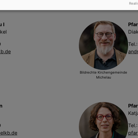
Reali
 I
Pfar
kel
Dia
9
Tel.
kb.de
and
Bildrechte
Kirchengemeinde
Michelau
n
Pfa
Kat
9
Tel.
elkb.de
pfa