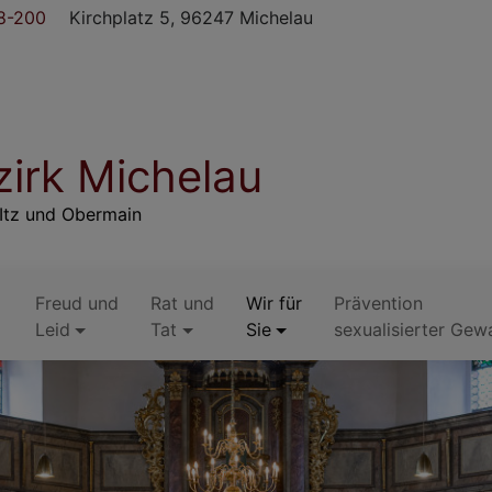
8-200
Kirchplatz 5, 96247 Michelau
irk Michelau
Itz und Obermain
Freud und
Rat und
Wir für
Prävention
Leid
Tat
Sie
sexualisierter Gew