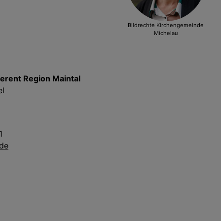
Bildrechte
Kirchengemeinde
Michelau
erent Region Maintal
el
1
.de