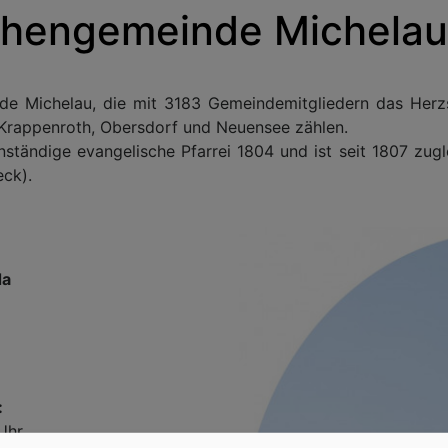
rchengemeinde Michelau
de Michelau, die mit 3183 Gemeindemitgliedern das Herzst
, Krappenroth, Obersdorf und Neuensee zählen.
ständige evangelische Pfarrei 1804 und ist seit 1807 zugl
eck).
da
:
Uhr