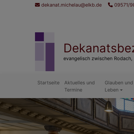
Direkt
dekanat.michelau@elkb.de
09571/9
zum
Inhalt
Dekanatsbez
evangelisch zwischen Rodach, 
Startseite
Aktuelles und
Glauben und
Hauptnavigation
Termine
Leben