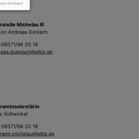
siert mit Klaro!
rstelle Michelau III
kon Andreas Dünisch
: 09571/98 20 19
reas.duenisch@elkb.de
rramtssekretärin
ja Voßwinkel
: 09571/98 20 19
rramt.michelau@elkb.de