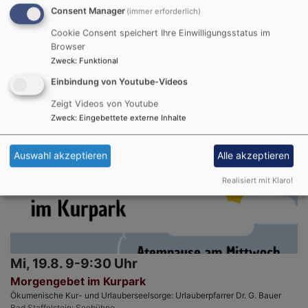
Abendlieder singen
Consent Manager
(immer erforderlich)
Ökumenische Kur- und Urlauberseelsorge: PR Susanne Lindner / Sabine
Cookie Consent speichert Ihre Einwilligungsstatus im
Liebl
Browser
PR Lindner Susanne
Bad Staffelstein
Kurpark Bad Staffelstein
Zweck
:
Funktional
Einbindung von Youtube-Videos
Zeigt Videos von Youtube
Zweck
:
Eingebettete externe Inhalte
Auswahl akzeptieren
Alle akzeptieren
Realisiert mit Klaro!
Mi, 19.8. 9-9:30 Uhr
Morgengebet im Kurpark
Ökumenische Kur- und Urlauberseelsorge: Urlauberpfarrer Dr. G. Bauer
Bad Staffelstein
Seebühne