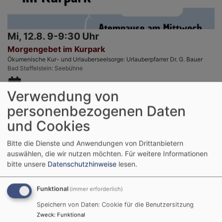
Mi, 12.8. 9-9:30 Uhr
Morgengebet im Kurpark
Ökumenische Kur- und Urlauberseelsorge: Urlauberpfarrer Dr. G. Bauer
Bad Staffelstein
Seebühne
Verwendung von
personenbezogenen Daten
und Cookies
Bitte die Dienste und Anwendungen von Drittanbietern
auswählen, die wir nutzen möchten.
Für weitere Informationen
bitte unsere
Datenschutzhinweise
lesen.
Funktional
(immer erforderlich)
Speichern von Daten: Cookie für die Benutzersitzung
Di, 18.8. 19 Uhr
Zweck
:
Funktional