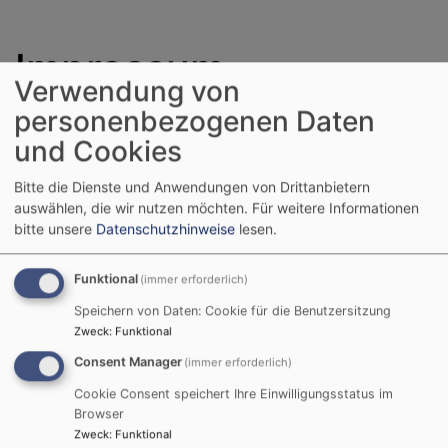
Impressum
Verwendung von
personenbezogenen Daten
www.dekanat-michelau.de
ist ein Angebot des
und Cookies
Evangelisch-Lutherischen Dekanatsbezirks der
Bitte die Dienste und Anwendungen von Drittanbietern
Evangelisch-Lutherischen Kirche in Bayern. Diese ist
auswählen, die wir nutzen möchten.
Für weitere Informationen
eine Körperschaft des öffentlichen Rechts, vertreten
bitte unsere
Datenschutzhinweise
lesen.
durch Dekanin Stefanie Ott-Frühwald
Angaben gemäß § 5 DDG:
Funktional
(immer erforderlich)
Speichern von Daten: Cookie für die Benutzersitzung
Evang.-Luth. Dekanat Michelau
Zweck
:
Funktional
Neuenseer Str. 1
Consent Manager
96247 Michelau
(immer erforderlich)
Tel.: 09571/98 20 0
Cookie Consent speichert Ihre Einwilligungsstatus im
Fax: 09571/98 20 22
Browser
MaiL:
dekanat.michelau@elkb.de
Zweck
:
Funktional