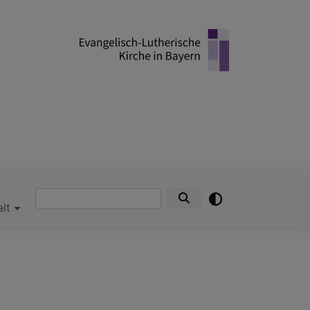
Suche
alt