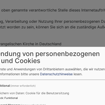
 oben genannte verantwortliche Stelle dieses Internetauftri
bung, Verarbeitung oder Nutzung Ihrer personenbezogenen D
letzt worden zu sein, können Sie sich an die zuständige Au
vangelischen Kirche in Deutschland
ndung von personenbezogenen
d des BfD-EKD
 und Cookies
enste und Anwendungen von Drittanbietern auswählen, die wir nutze
Informationen bitte unsere
Datenschutzhinweise
lesen.
ktional
(immer erforderlich)
atenschutz
hengemeinde (auch bei dieser Homepage) wenden Sie sich b
ichern von Daten: Cookie für die Benutzersitzung
ck
:
Funktional
sent Manager