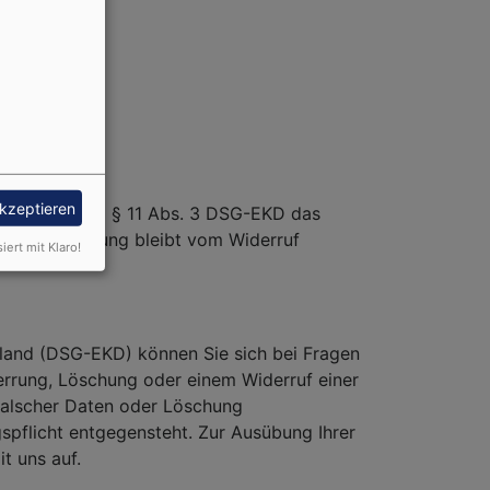
akzeptieren
Sie haben gemäß § 11 Abs. 3 DSG-EKD das
atenverarbeitung bleibt vom Widerruf
siert mit Klaro!
land (DSG-EKD) können Sie sich bei Fragen
rrung, Löschung oder einem Widerruf einer
g falscher Daten oder Löschung
flicht entgegensteht. Zur Ausübung Ihrer
t uns auf.