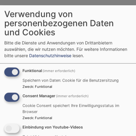
Verwendung von
Glauben und Leben
personenbezogenen Daten
und Cookies
Bitte die Dienste und Anwendungen von Drittanbietern
auswählen, die wir nutzen möchten.
Für weitere Informationen
bitte unsere
Datenschutzhinweise
lesen.
Funktional
(immer erforderlich)
Speichern von Daten: Cookie für die Benutzersitzung
Zweck
:
Funktional
Consent Manager
(immer erforderlich)
Cookie Consent speichert Ihre Einwilligungsstatus im
Browser
Zweck
:
Funktional
Bildrechte
Istock-Fotografie-ID:524472821
Einbindung von Youtube-Videos