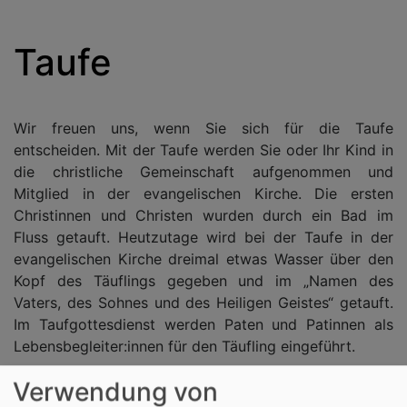
Taufe
Wir freuen uns, wenn Sie sich für die Taufe
entscheiden. Mit der Taufe werden Sie oder Ihr Kind in
die christliche Gemeinschaft aufgenommen und
Mitglied in der evangelischen Kirche. Die ersten
Christinnen und Christen wurden durch ein Bad im
Fluss getauft. Heutzutage wird bei der Taufe in der
evangelischen Kirche dreimal etwas Wasser über den
Kopf des Täuflings gegeben und im „Namen des
Vaters, des Sohnes und des Heiligen Geistes“ getauft.
Im Taufgottesdienst werden Paten und Patinnen als
Lebensbegleiter:innen für den Täufling eingeführt.
Verwendung von