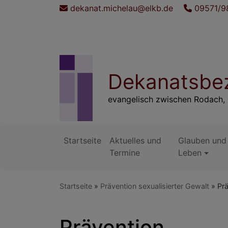
Direkt
dekanat.michelau@elkb.de
09571/9
zum
Inhalt
Dekanatsbez
evangelisch zwischen Rodach, 
Startseite
Aktuelles und
Glauben und
Hauptnavigation
Termine
Leben
Startseite
Prävention sexualisierter Gewalt
Prä
Prävention