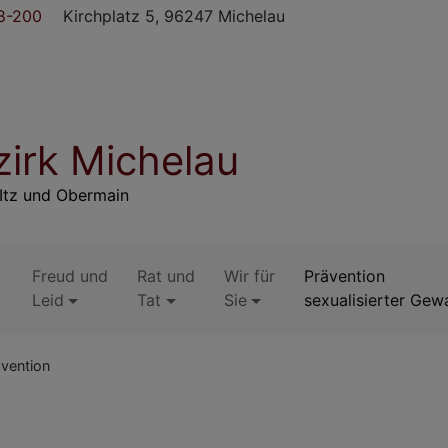
8-200
Kirchplatz 5, 96247 Michelau
irk Michelau
Itz und Obermain
Freud und
Rat und
Wir für
Prävention
Leid
Tat
Sie
sexualisierter Gew
vention