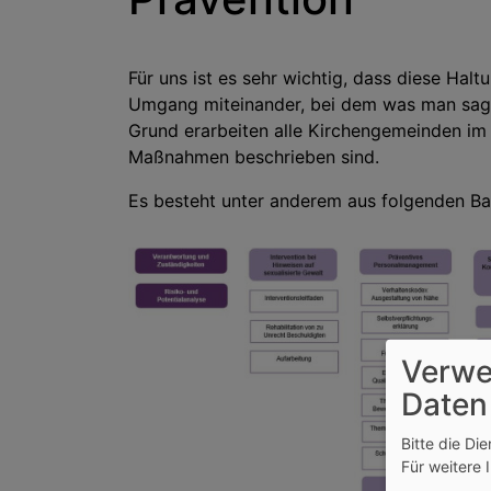
Für uns ist es sehr wichtig, dass diese Ha
Umgang miteinander, bei dem was man sagt
Grund erarbeiten alle Kirchengemeinden im 
Maßnahmen beschrieben sind.
Es besteht unter anderem aus folgenden Ba
Verwe
Daten
Bitte die Di
Für weitere 