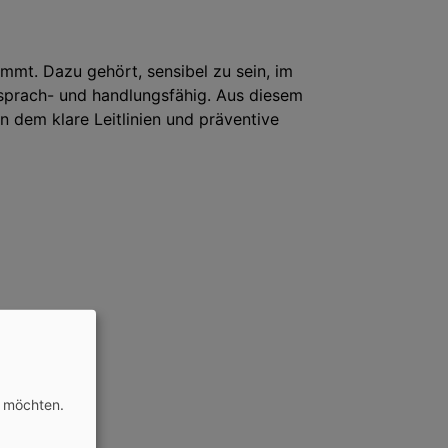
mmt. Dazu gehört, sensibel zu sein, im
prach- und handlungsfähig. Aus diesem
n dem klare Leitlinien und präventive
n möchten.