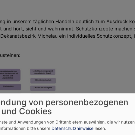
ltung in unserem täglichen Handeln deutlich zum Ausdruck ko
 und hört, sieht und wahrnimmt. Schutzkonzepte machen s
Dekanatsbezirk Michelau ein individuelles Schutzkonzept, i
usteinen:
ndung von personenbezogenen
 und Cookies
enste und Anwendungen von Drittanbietern auswählen, die wir nutze
Informationen bitte unsere
Datenschutzhinweise
lesen.