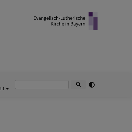
Suche
alt