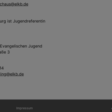
uchaus@elkb.de
rg ist Jugendreferentin
r Evangelischen Jugend
aße 3
14
rling@elkb.de
Fußbereichsmenü
Be
Impressum