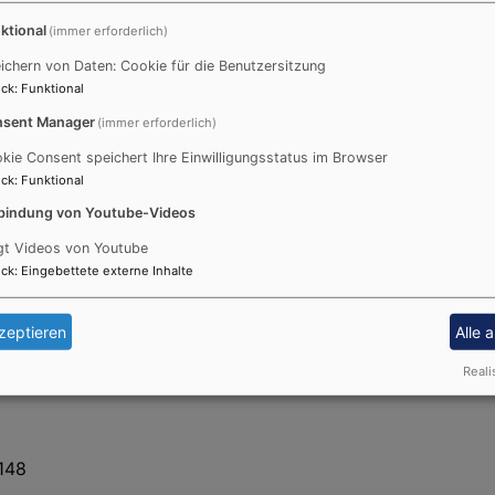
ktional
(immer erforderlich)
ichern von Daten: Cookie für die Benutzersitzung
te
ck
:
Funktional
sent Manager
(immer erforderlich)
samten Prozess der Präventionsarbeit und Schutzkonzepten
kie Consent speichert Ihre Einwilligungsstatus im Browser
 von Präventionsmaßnahmen angesprochen werden. Sie halt
ck
:
Funktional
chutzkonzepterstellung unterstützend mitwirken. Sie arbei
bindung von Youtube-Videos
ne sichere und respektvolle Gemeinschaft zu fördern.
gt Videos von Youtube
elau ist
ck
:
Eingebettete externe Inhalte
zeptieren
Alle 
s
indertagesstätten
Reali
-148