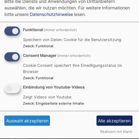
Bitte die Dienste und Anwendungen von Drittanbietern
auswählen, die wir nutzen möchten.
Für weitere Informationen
bitte unsere
Datenschutzhinweise
lesen.
Funktional
(immer erforderlich)
Speichern von Daten: Cookie für die Benutzersitzung
Startseite
Evangelisch zwischen Rodach, Itz und
Zweck
:
Funktional
Obermain
Consent Manager
(immer erforderlich)
Cookie Consent speichert Ihre Einwilligungsstatus im
Evangelisch
Browser
Zweck
:
Funktional
zwischen Rodach, Itz
Einbindung von Youtube-Videos
und Obermain
Zeigt Videos von Youtube
Zweck
:
Eingebettete externe Inhalte
Auswahl akzeptieren
Alle akzeptieren
Hauptnavigation
Fußbereichsmenü
Benutzermen
Startseite
Impressum
Anmelden
Realisiert mit Klaro!
Aktuelles
Kontakt