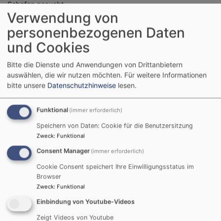
Schafen gesucht
Verwendung von
personenbezogenen Daten
Guter "Hirte" (m/w/d)
und Cookies
für eine Herde von
Bitte die Dienste und Anwendungen von Drittanbietern
auswählen, die wir nutzen möchten.
Für weitere Informationen
1.500 Schafen
bitte unsere
Datenschutzhinweise
lesen.
gesucht
Funktional
(immer erforderlich)
Speichern von Daten: Cookie für die Benutzersitzung
Zweck
:
Funktional
Kontaktdaten für eine
Consent Manager
(immer erforderlich)
erste Kontaktaufnahme:
Cookie Consent speichert Ihre Einwilligungsstatus im
Dekanin Dr. Ulrike Schorn
Browser
Zweck
:
Funktional
ulrike.schorn@elkb.de
Einbindung von Youtube-Videos
Frank Leutheußer
Zeigt Videos von Youtube
0171 / 4 29 67 38