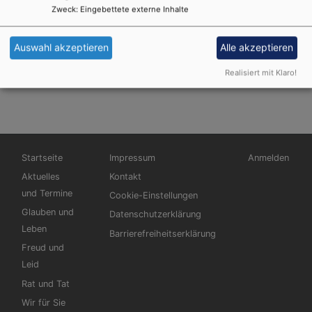
Zweck
:
Eingebettete externe Inhalte
Bitte schauen Sie ins
Amtsblatt, wir haben
Auswahl akzeptieren
Alle akzeptieren
auch andere schöne
Realisiert mit Klaro!
Stellen für Sie!
Hauptnavigation
Fußbereichsmenü
Benutzermen
Startseite
Impressum
Anmelden
Aktuelles
Kontakt
und Termine
Cookie-Einstellungen
Glauben und
Datenschutzerklärung
Leben
Barrierefreiheitserklärung
Freud und
Leid
Rat und Tat
Wir für Sie